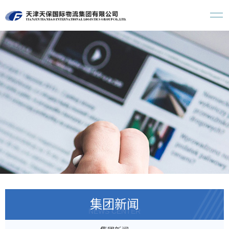
集团新闻
NEWS CENTER