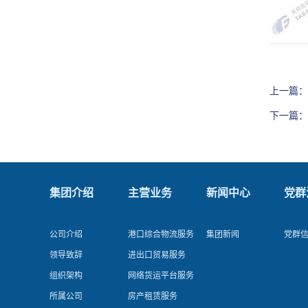
上一篇：
下一篇：
集团介绍
主营业务
新闻中心
党群
公司介绍
港口综合物流服务
集团新闻
党群
领导致辞
进出口贸易服务
组织架构
网络货运平台服务
所属公司
房产租赁服务