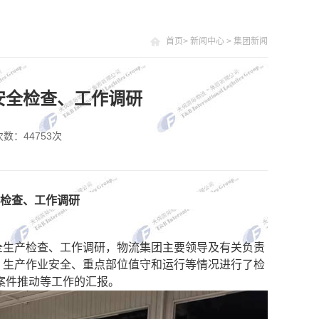
首页
>
新闻中心
>
集团新闻
安全检查、工作调研
次数：44753次
检查、工作调研
全生产检查、工作调研，物流集团主要领导及有关负责
、生产作业安全、重点部位值守和运行等情况进行了检
案件推动等工作的汇报。