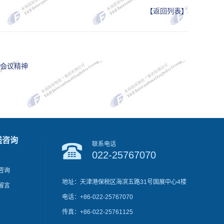
【返回列表】
会议精神
线咨询
联系电话
022-25767070
咨询
地址：天津港保税区海滨五路31号国展中心4楼
留言
电话：+86-022-25767070
传真：+86-022-25761125