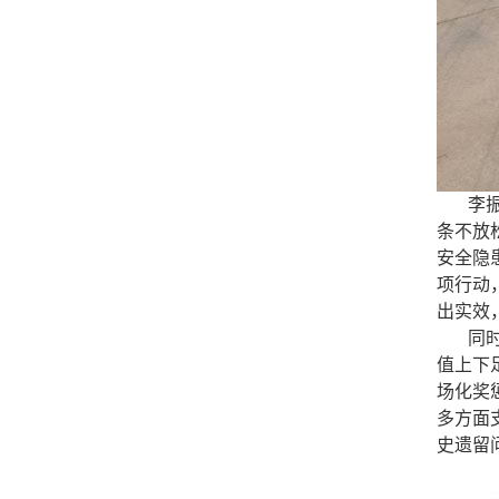
李振同
条不放
安全隐
项行动
出实效
同时，
值上下
场化奖
多方面
史遗留