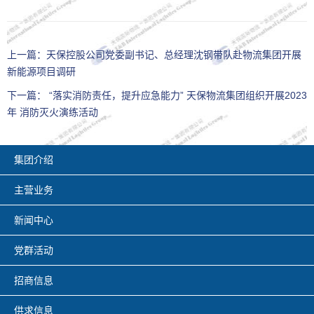
上一篇：天保控股公司党委副书记、总经理沈钢带队赴物流集团开展
新能源项目调研
下一篇： “落实消防责任，提升应急能力” 天保物流集团组织开展2023
年 消防灭火演练活动
集团介绍
主营业务
新闻中心
党群活动
招商信息
供求信息