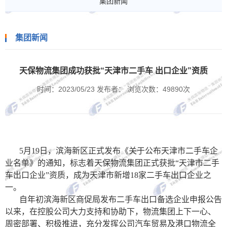
集团新闻
集团新闻
天保物流集团成功获批“天津市二手车 出口企业”资质
时间：2023/05/23 发布者： 浏览次数：49890次
5月19日，滨海新区正式发布《关于公布天津市二手车企
业名单》的通知，标志着天保物流集团正式获批“天津市二手
车出口企业”资质，成为天津市新增18家二手车出口企业之
一。
自年初滨海新区商促局发布二手车出口备选企业申报公告
以来，在控股公司大力支持和协助下，物流集团上下一心、
周密部署、积极推进，充分发挥公司汽车贸易及港口物流全